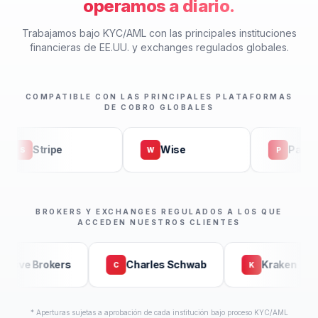
operamos a diario.
Trabajamos bajo KYC/AML con las principales instituciones
financieras de EE.UU. y exchanges regulados globales.
COMPATIBLE CON LAS PRINCIPALES PLATAFORMAS
DE COBRO GLOBALES
Stripe
Wise
PayPal
S
W
P
BROKERS Y EXCHANGES REGULADOS A LOS QUE
ACCEDEN NUESTROS CLIENTES
eractive Brokers
Charles Schwab
Kraken
C
K
* Aperturas sujetas a aprobación de cada institución bajo proceso KYC/AML