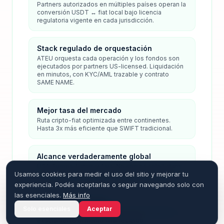
Partners autorizados en múltiples países operan la
conversión USDT ↔ fiat local bajo licencia
regulatoria vigente en cada jurisdicción.
Stack regulado de orquestación
ATEU orquesta cada operación y los fondos son
ejecutados por partners US-licensed. Liquidación
en minutos, con KYC/AML trazable y contrato
SAME NAME.
Mejor tasa del mercado
Ruta cripto-fiat optimizada entre continentes.
Hasta 3x más eficiente que SWIFT tradicional.
Alcance verdaderamente global
USA, Europa, Latam y Asia. No somos solo Latam:
Usamos cookies para medir el uso del sitio y mejorar tu
movemos capital donde el cliente lo necesite.
experiencia. Podés aceptarlas o seguir navegando solo con
las esenciales.
Más info
Transparencia total
Solo esenciales
Aceptar
Cotización cerrada antes de operar. El cliente ve
exactamente el monto final recibido.