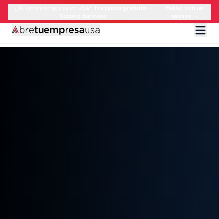
¿Ya tienes empresa en USA?
Traspaso gratuito
+
Hablar con un
Soporte Bancario
asesor →
Servicios
ATEU Payments
Precios
Nosotros
Blog
Contacto