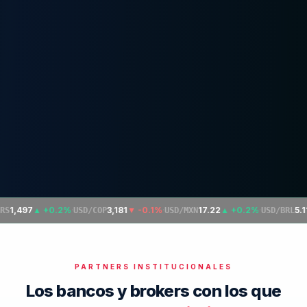
1,497
▲
+0.2%
·
3,181
▼
-0.1%
·
17.22
▲
+0.2%
·
5.11
S
USD/COP
USD/MXN
USD/BRL
PARTNERS INSTITUCIONALES
Los bancos y brokers con los que