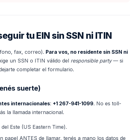
eguir tu EIN sin SSN ni ITIN
éfono, fax, correo).
Para vos, no residente sin SSN ni
xige un SSN o ITIN válido del
responsible party
— si
 dejarte completar el formulario.
tenés suerte)
ntes internacionales
:
+1 267-941-1099
. No es toll-
s la llamada internacional.
a del Este (US Eastern Time).
en papel ANTES de llamar, tenés a mano los datos de