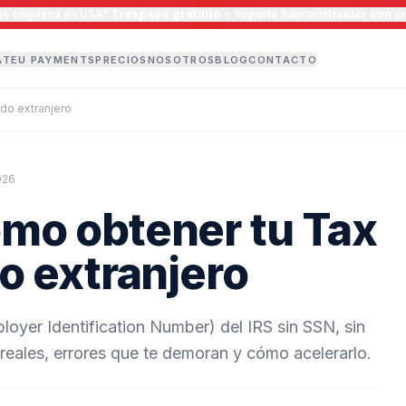
nes empresa en USA?
Traspaso gratuito
+ Soporte Bancario
Hablar con u
ATEU PAYMENTS
PRECIOS
NOSOTROS
BLOG
CONTACTO
ndo extranjero
026
ómo obtener tu Tax
do extranjero
loyer Identification Number) del IRS sin SSN, sin
reales, errores que te demoran y cómo acelerarlo.