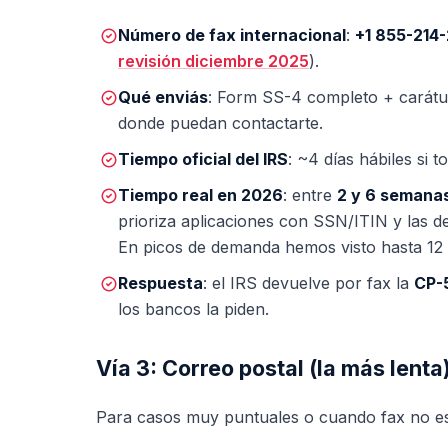
Número de fax internacional
:
+1 855-214
revisión diciembre 2025
).
Qué enviás
: Form SS-4 completo + carátul
donde puedan contactarte.
Tiempo oficial del IRS
: ~4 días hábiles si t
Tiempo real en 2026
: entre
2 y 6 semana
prioriza aplicaciones con SSN/ITIN y las de 
En picos de demanda hemos visto hasta 12
Respuesta
: el IRS devuelve por fax la
CP-
los bancos la piden.
Vía 3: Correo postal (la más lenta
Para casos muy puntuales o cuando fax no est