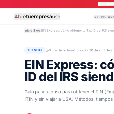
🔄
¿Ya tie
SERVICIOS
Inicio
/
Blog
/
EIN Express: cómo obtener tu Tax ID del IRS sie
6 min
de lectura
Publicado:
20 de abril de 2
TUTORIAL
EIN Express: c
ID del IRS sien
Guía paso a paso para obtener el EIN (Emp
ITIN y sin viajar a USA. Métodos, tiempos 