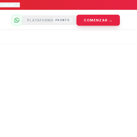
n asesor →
PLATAFORMA
COMENZAR →
PRONTO