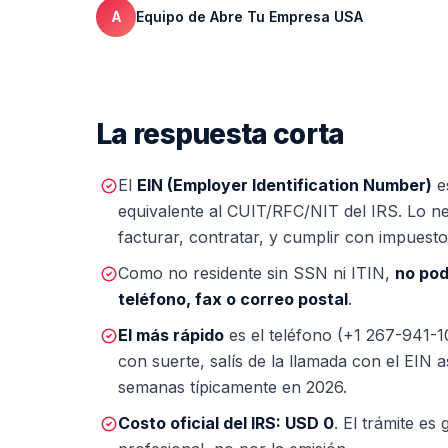
A
Equipo de Abre Tu Empresa USA
La respuesta corta
El
EIN (Employer Identification Number)
e
equivalente al CUIT/RFC/NIT del IRS. Lo n
facturar, contratar, y cumplir con impuesto
Como no residente sin SSN ni ITIN,
no pod
teléfono, fax o correo postal
.
El más rápido
es el teléfono (+1 267-941-10
con suerte, salís de la llamada con el EIN
semanas típicamente en 2026.
Costo oficial del IRS: USD 0
. El trámite es 